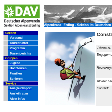
Alpenkranzl Erding - Sektion im Deutschen 
Sektion
Consta
Vorstand
Tourenführer
Jahrgang:
Programm
Tourenberichte
Engageme
Gruppen
Jugend
Bevorzugt
Hochtouren
Familien
Senioren
Alpiner Le
Service
Kontakt:
Ausgleichsport
Ausleihraum
Alpin-Infos