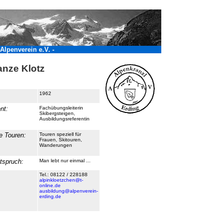
Alpenverein e.V. -
nze Klotz
1962
nt:
Fachübungsleiterin
Skibergsteigen,
Ausbildungsreferentin
e Touren:
Touren speziell für
Frauen, Skitouren,
Wanderungen
itspruch:
Man lebt nur einmal ...
Tel.: 08122 / 228188
alpinkloetzchen@t-
online.de
ausbildung@alpenverein-
erding.de