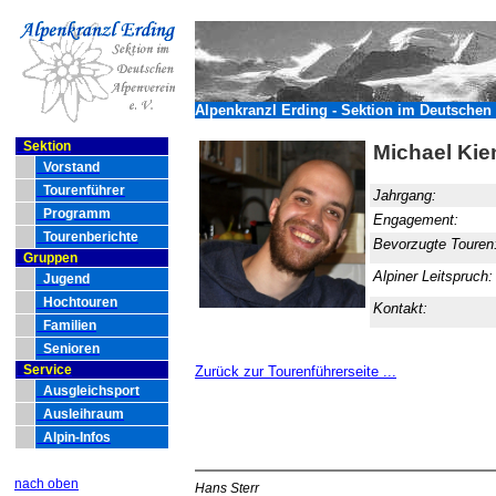
Alpenkranzl Erding - Sektion im Deutschen 
Sektion
Michael Kie
Vorstand
Tourenführer
Jahrgang:
Programm
Engagement:
Tourenberichte
Bevorzugte Touren
Gruppen
Alpiner Leitspruch
Jugend
Hochtouren
Kontakt:
Familien
Senioren
Service
Zurück zur Tourenführerseite ...
Ausgleichsport
Ausleihraum
Alpin-Infos
nach oben
Hans Sterr