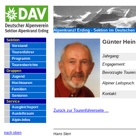
Alpenkranzl Erding - Sektion im Deutschen 
Sektion
Günter Hein
Vorstand
Tourenführer
Jahrgang:
Programm
Engagement:
Tourenberichte
Gruppen
Bevorzugte Touren
Jugend
Hochtouren
Alpiner Leitspruch
Familien
Kontakt:
Senioren
Service
Ausgleichsport
Zurück zur Tourenführerseite ...
Ausleihraum
Alpin-Infos
nach oben
Hans Sterr