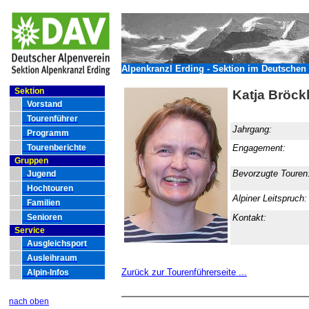
Alpenkranzl Erding - Sektion im Deutschen 
Sektion
Katja Bröck
Vorstand
Tourenführer
Jahrgang:
Programm
Tourenberichte
Engagement:
Gruppen
Bevorzugte Touren
Jugend
Hochtouren
Alpiner Leitspruch
Familien
Senioren
Kontakt:
Service
Ausgleichsport
Ausleihraum
Zurück zur Tourenführerseite ...
Alpin-Infos
nach oben