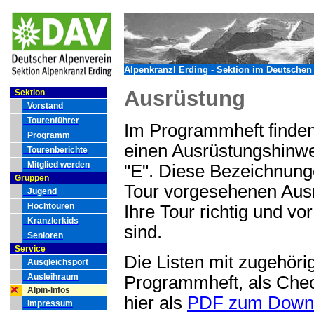
Alpenkranzl Erding - Sektion im Deutschen 
Ausrüstung
Sektion
Vorstand
Tourenführer
Im Programmheft finden
Programm
einen Ausrüstungshinwe
Tourenberichte
Mitglied werden
"E". Diese Bezeichnunge
Gruppen
Tour vorgesehenen Ausrü
Jugend
Hochtouren
Ihre Tour richtig und vo
Kranzlerkids
sind.
Senioren
Service
Die Listen mit zugehöri
Ausgleichsport
Ausleihraum
Programmheft, als Chec
Alpin-Infos
hier als
PDF zum Down
Impressum