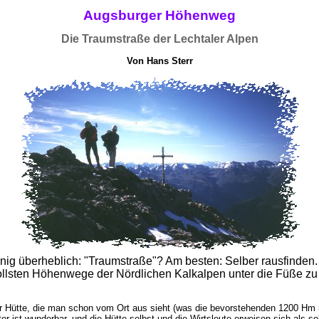
Augsburger Höhenweg
Die Traumstraße der Lechtaler Alpen
Von Hans Sterr
nig überheblich: "Traumstraße"? Am besten: Selber rausfinden. A
ollsten Höhenwege der Nördlichen Kalkalpen unter die Füße zu
r Hütte, die man schon vom Ort aus sieht (was die bevorstehenden 1200 Hm ni
er ist wunderbar, und die Hütte selbst und die Wirtsleute erweisen sich als s