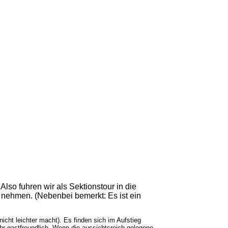
lso fuhren wir als Sektionstour in die
 nehmen. (Nebenbei bemerkt: Es ist ein
cht leichter macht). Es finden sich im Aufstieg
ehr gastfreundlich. Wenn die aussichtsreich gelegene