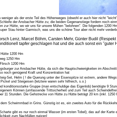
h weniger als der erste Teil des Höhenweges (obwohl er auch hier nicht "leicht"
Schleife der Ansbacher Hütte zu; die beiden Gegenanstiege fordern noch einma
 zur Hütte, wo wir uns für unsere Mühen "belohnen". Die folgenden 1200 Hm A
 super Stau hinter Garmisch, was uns die schöne Tour aber nicht mehr verd
orsch Lenz, Marcel Böhm, Carsten Mehr, Günter Budil (Respekt
nditionell tapfer geschlagen hat und die auch sonst ein "guter 
r Hütte 1200 Hm
nweg 1250 Hm
 Flirsch 1200 Hm
gsburger zur Ansbacher Hütte, da sich die Hauptschwierigkeiten im Abschnitt
so noch genügend Kraft und Konzentration hat
steig-Set, Helm ( ! die Querung unter der Eisenspitze ist extrem, andere Wegst
 Pickel und Steigeisen (letztere waren sehr hilfreich, s.o.)
nd konditionsstarke Gruppe (man entschuldige das Eigenlob) benötigte 9 Stu
eigenem Können (umfassende Trittsicherheit und zum Teil auch Schwindelfrei
ber 11 Stunden. Die Gehstrecke von Hütte zu Hütte beträgt 20 km (inkl. 1250
 dem Schwimmbad in Grins. Günstig ist es, ein zweites Auto für die Rückkehr i
Scharte gibt es nur noch einmal Wasser (im ersten Tobel); das auf der Karte e
lichkeit zum Nachfüllen nutzen!