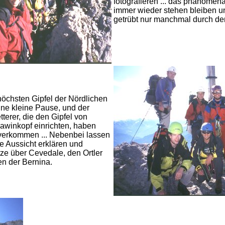
fotografieren ... das phänomena
immer wieder stehen bleiben un
getrübt nur manchmal durch de
öchsten Gipfel der Nördlichen
ine kleine Pause, und der
tterer, die den Gipfel von
winkopf einrichten, haben
 verkommen ... Nebenbei lassen
ie Aussicht erklären und
tze über Cevedale, den Ortler
en der Bernina.