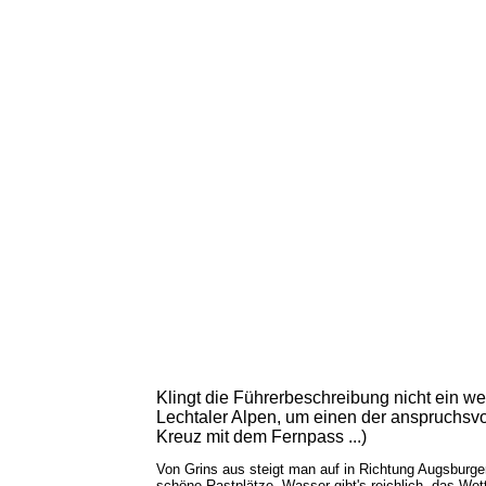
Klingt die Führerbeschreibung nicht ein we
Lechtaler Alpen, um einen der anspruchsv
Kreuz mit dem Fernpass ...)
Von Grins aus steigt man auf in Richtung Augsburge
schöne Rastplätze, Wasser gibt's reichlich, das Wett