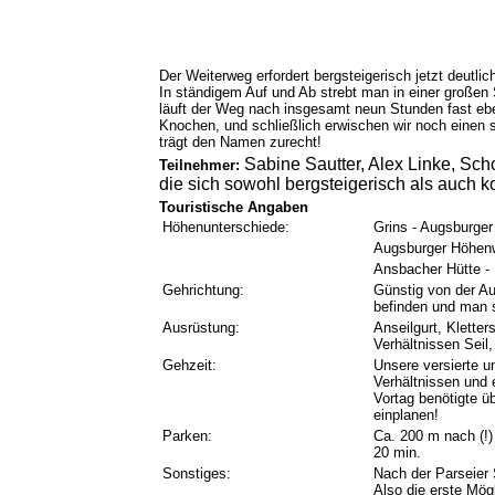
Der Weiterweg erfordert bergsteigerisch jetzt deutlic
In ständigem Auf und Ab strebt man in einer großen 
läuft der Weg nach insgesamt neun Stunden fast eben
Knochen, und schließlich erwischen wir noch einen
trägt den Namen zurecht!
Sabine Sautter, Alex Linke, Sch
Teilnehmer:
die sich sowohl bergsteigerisch als auch ko
Touristische Angaben
Höhenunterschiede:
Grins - Augsburge
Augsburger Höhe
Ansbacher Hütte -
Gehrichtung:
Günstig v
on der Au
befinden und man 
Ausrüstung:
Anseilgurt, Kletter
Verhältnissen Seil,
Gehzeit:
Unsere versierte u
Verhältnissen und 
Vortag benötigte ü
einplanen!
Parken:
Ca. 200 m nach (!)
20 min.
Sonstiges:
Nach der Parseier 
Also die erste Mög