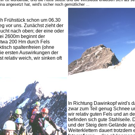
a angesetzt hat, wird's sicher noch gemütlicher ...
ch Frühstück schon um 06.30
eg vor uns. Zunächst zieht der
lucht nach oben; der eine oder
ei 2600m beginnt der
 etwa 200 Hm durch Fels
aktisch spaltenfreien (ohne
die ersten Auswirkungen der
 relativ weich, wir sinken oft
In Richtung Dawinkopf wird's d
zwar zum Teil genug Schnee u
wir relativ guten Fels und an de
befinden sich gute Stahlseile. 
und der Steig dem Gelände ange
Weiterklettern dauert trotzdem e