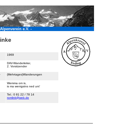
Alpenverein e.V. -
inke
1969
DAV-Wanderleiter,
2. Vorsitzender
:
(Mehrtages)Wanderungen
:
Wemma om is,
is ma wenigstns ned unt'
Tel.: 0 81 22 / 78 14
romlink@web.de