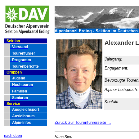
Alpenkranzl Erding - Sektion im Deutschen 
Sektion
Alexander L
Vorstand
Tourenführer
Jahrgang:
Programm
Tourenberichte
Engagement:
Gruppen
Jugend
Bevorzugte Touren
Hochtouren
Alpiner Leitspruch
Familien
Senioren
Kontakt:
Service
Ausgleichsport
Ausleihraum
Zurück zur Tourenführerseite ...
Alpin-Infos
nach oben
Hans Sterr