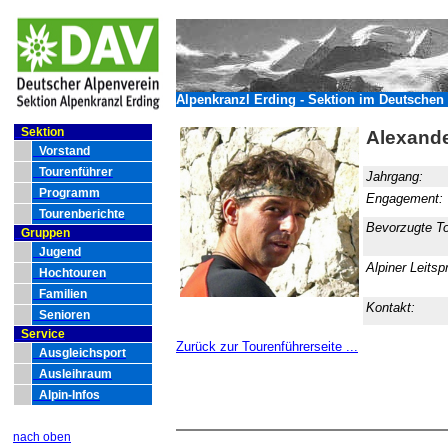
Alpenkranzl Erding - Sektion im Deutschen 
Sektion
Alexand
Vorstand
Tourenführer
Jahrgang:
Programm
Engagement:
Tourenberichte
Bevorzugte T
Gruppen
Jugend
Alpiner Leits
Hochtouren
Familien
Kontakt:
Senioren
Service
Zurück zur Tourenführerseite ...
Ausgleichsport
Ausleihraum
Alpin-Infos
nach oben