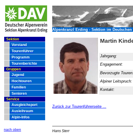
Alpenkranzl Erding - Sektion im Deutschen 
Sektion
Martin Kin
Vorstand
Tourenführer
Jahrgang:
Programm
Tourenberichte
Engagement:
Gruppen
Bevorzugte Touren
Jugend
Hochtouren
Alpiner Leitspruch
Familien
Kontakt:
Senioren
Service
Ausgleichsport
Zurück zur Tourenführerseite ...
Ausleihraum
Alpin-Infos
nach oben
Hans Sterr